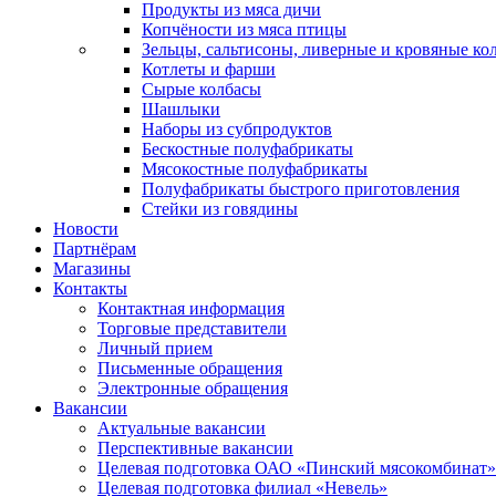
Продукты из мяса дичи
Копчёности из мяса птицы
Зельцы, сальтисоны, ливерные и кровяные ко
Котлеты и фарши
Сырые колбасы
Шашлыки
Наборы из субпродуктов
Бескостные полуфабрикаты
Мясокостные полуфабрикаты
Полуфабрикаты быстрого приготовления
Стейки из говядины
Новости
Партнёрам
Магазины
Контакты
Контактная информация
Торговые представители
Личный прием
Письменные обращения
Электронные обращения
Вакансии
Актуальные вакансии
Перспективные вакансии
Целевая подготовка ОАО «Пинский мясокомбинат»
Целевая подготовка филиал «Невель»