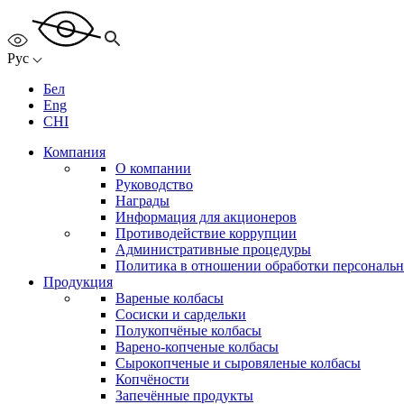
Рус
Бел
Eng
CHI
Компания
О компании
Руководство
Награды
Информация для акционеров
Противодействие коррупции
Административные процедуры
Политика в отношении обработки персональ
Продукция
Вареные колбасы
Сосиски и сардельки
Полукопчёные колбасы
Варено-копченые колбасы
Сырокопченые и сыровяленые колбасы
Копчёности
Запечённые продукты