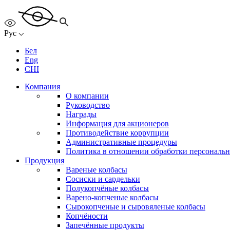
Рус
Бел
Eng
CHI
Компания
О компании
Руководство
Награды
Информация для акционеров
Противодействие коррупции
Административные процедуры
Политика в отношении обработки персональ
Продукция
Вареные колбасы
Сосиски и сардельки
Полукопчёные колбасы
Варено-копченые колбасы
Сырокопченые и сыровяленые колбасы
Копчёности
Запечённые продукты