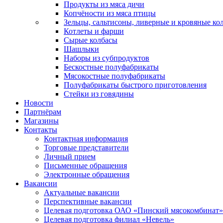
Продукты из мяса дичи
Копчёности из мяса птицы
Зельцы, сальтисоны, ливерные и кровяные ко
Котлеты и фарши
Сырые колбасы
Шашлыки
Наборы из субпродуктов
Бескостные полуфабрикаты
Мясокостные полуфабрикаты
Полуфабрикаты быстрого приготовления
Стейки из говядины
Новости
Партнёрам
Магазины
Контакты
Контактная информация
Торговые представители
Личный прием
Письменные обращения
Электронные обращения
Вакансии
Актуальные вакансии
Перспективные вакансии
Целевая подготовка ОАО «Пинский мясокомбинат»
Целевая подготовка филиал «Невель»