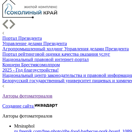
Портал Президента
Управление делами Президента
Агропромышленный холдинг Управления делами Президента
Портал рейтинговой оценки качества оказания услуг
Национальный правовой интернет-портал
Концерн Брестмясомолпром
2025 - Год благоустройства!
Национальный центр законодательства и правовой информаци
Белорусский государственный университет пищевых и химиче
Авторы фотоматериалов
Создание сайта
Авторы фотоматериалов
Mrsiraphol
ru.freepik.com/free-photo/ribs-food-barbecue-pork-board_108