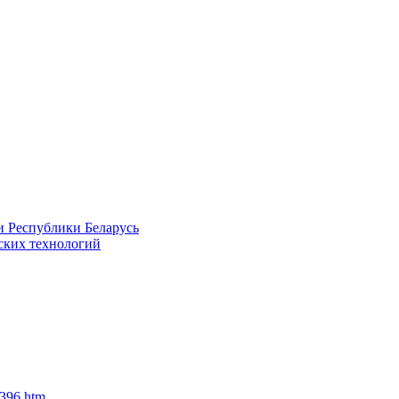
и Республики Беларусь
ских технологий
9396.htm