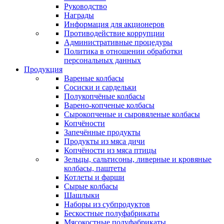
Руководство
Награды
Информация для акционеров
Противодействие коррупции
Административные процедуры
Политика в отношении обработки
персональных данных
Продукция
Вареные колбасы
Сосиски и сардельки
Полукопчёные колбасы
Варено-копченые колбасы
Сырокопченые и сыровяленые колбасы
Копчёности
Запечённые продукты
Продукты из мяса дичи
Копчёности из мяса птицы
Зельцы, сальтисоны, ливерные и кровяные
колбасы, паштеты
Котлеты и фарши
Сырые колбасы
Шашлыки
Наборы из субпродуктов
Бескостные полуфабрикаты
Мясокостные полуфабрикаты