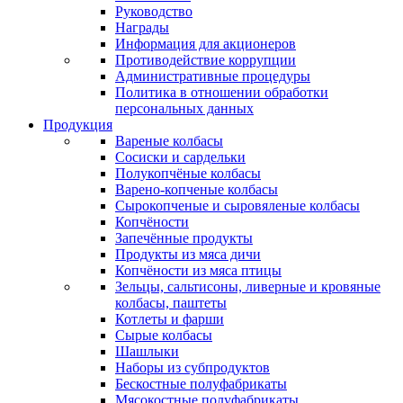
Руководство
Награды
Информация для акционеров
Противодействие коррупции
Административные процедуры
Политика в отношении обработки
персональных данных
Продукция
Вареные колбасы
Сосиски и сардельки
Полукопчёные колбасы
Варено-копченые колбасы
Сырокопченые и сыровяленые колбасы
Копчёности
Запечённые продукты
Продукты из мяса дичи
Копчёности из мяса птицы
Зельцы, сальтисоны, ливерные и кровяные
колбасы, паштеты
Котлеты и фарши
Сырые колбасы
Шашлыки
Наборы из субпродуктов
Бескостные полуфабрикаты
Мясокостные полуфабрикаты