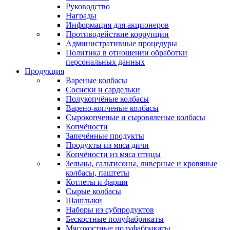
Руководство
Награды
Информация для акционеров
Противодействие коррупции
Административные процедуры
Политика в отношении обработки
персональных данных
Продукция
Вареные колбасы
Сосиски и сардельки
Полукопчёные колбасы
Варено-копченые колбасы
Сырокопченые и сыровяленые колбасы
Копчёности
Запечённые продукты
Продукты из мяса дичи
Копчёности из мяса птицы
Зельцы, сальтисоны, ливерные и кровяные
колбасы, паштеты
Котлеты и фарши
Сырые колбасы
Шашлыки
Наборы из субпродуктов
Бескостные полуфабрикаты
Мясокостные полуфабрикаты