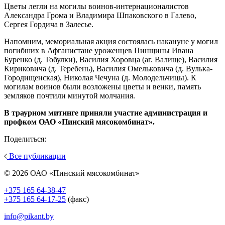
Цветы легли на могилы воинов-интернационалистов
Александра Грома и Владимира Шпаковского в Галево,
Сергея Гордича в Залесье.
Напомним, мемориальная акция состоялась накануне у могил
погибших в Афганистане уроженцев Пинщины Ивана
Буренко (д. Тобулки), Василия Хоровца (аг. Валище), Василия
Кириковича (д. Теребень), Василия Омельковича (д. Вулька-
Городищенская), Николая Чечуна (д. Молодельчицы). К
могилам воинов были возложены цветы и венки, память
земляков почтили минутой молчания.
В траурном митинге приняли участие администрация и
профком ОАО «Пинский мясокомбинат».
Поделиться:
Все публикации
© 2026 ОАО «Пинский мясокомбинат»
+375 165 64-38-47
+375 165 64-17-25
(факс)
info@pikant.by