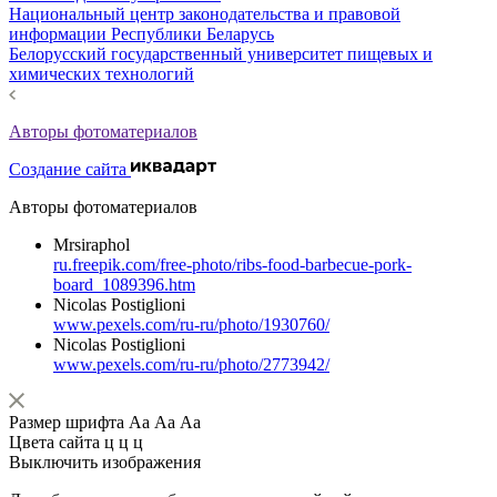
Национальный центр законодательства и правовой
информации Республики Беларусь
Белорусский государственный университет пищевых и
химических технологий
Авторы фотоматериалов
Создание сайта
Авторы фотоматериалов
Mrsiraphol
ru.freepik.com/free-photo/ribs-food-barbecue-pork-
board_1089396.htm
Nicolas Postiglioni
www.pexels.com/ru-ru/photo/1930760/
Nicolas Postiglioni
www.pexels.com/ru-ru/photo/2773942/
Размер шрифта
Аа
Аа
Аа
Цвета сайта
ц
ц
ц
Выключить изображения