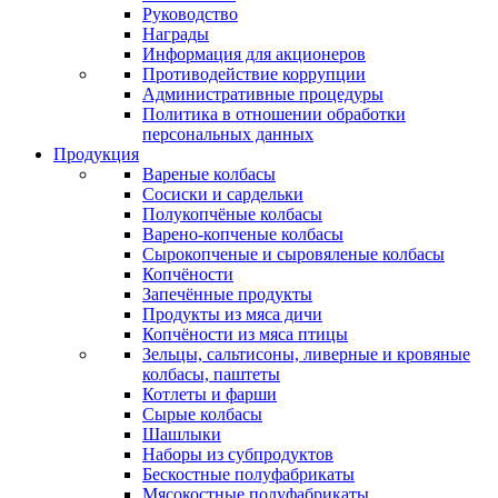
Руководство
Награды
Информация для акционеров
Противодействие коррупции
Административные процедуры
Политика в отношении обработки
персональных данных
Продукция
Вареные колбасы
Сосиски и сардельки
Полукопчёные колбасы
Варено-копченые колбасы
Сырокопченые и сыровяленые колбасы
Копчёности
Запечённые продукты
Продукты из мяса дичи
Копчёности из мяса птицы
Зельцы, сальтисоны, ливерные и кровяные
колбасы, паштеты
Котлеты и фарши
Сырые колбасы
Шашлыки
Наборы из субпродуктов
Бескостные полуфабрикаты
Мясокостные полуфабрикаты