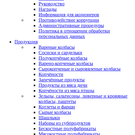
Руководство
Награды
Информация для акционеров
Противодействие коррупции
Административные процедуры
Политика в отношении обработки
персональных данных
Продукция
Вареные колбасы
Сосиски и сардельки
Полукопчёные колбасы
Варено-копченые колбасы
Сырокопченые и сыровяленые колбасы
Копчёности
Запечённые продукты
Продукты из мяса дичи
Копчёности из мяса птицы
Зельцы, сальтисоны, ливерные и кровяные
колбасы, паштеты
Котлеты и фарши
Сырые колбасы
Шашлыки
Наборы из субпродуктов
Бескостные полуфабрикаты
Мясокостные полуфабрикаты