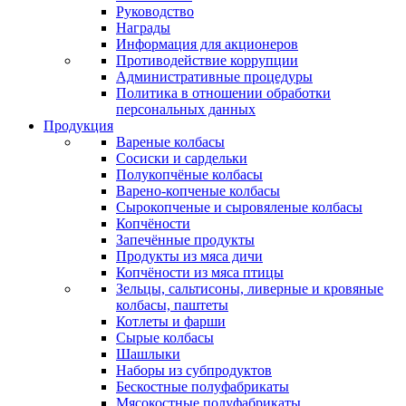
Руководство
Награды
Информация для акционеров
Противодействие коррупции
Административные процедуры
Политика в отношении обработки
персональных данных
Продукция
Вареные колбасы
Сосиски и сардельки
Полукопчёные колбасы
Варено-копченые колбасы
Сырокопченые и сыровяленые колбасы
Копчёности
Запечённые продукты
Продукты из мяса дичи
Копчёности из мяса птицы
Зельцы, сальтисоны, ливерные и кровяные
колбасы, паштеты
Котлеты и фарши
Сырые колбасы
Шашлыки
Наборы из субпродуктов
Бескостные полуфабрикаты
Мясокостные полуфабрикаты