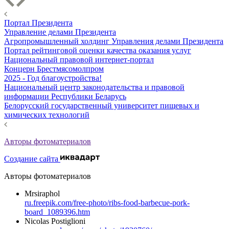
Портал Президента
Управление делами Президента
Агропромышленный холдинг Управления делами Президента
Портал рейтинговой оценки качества оказания услуг
Национальный правовой интернет-портал
Концерн Брестмясомолпром
2025 - Год благоустройства!
Национальный центр законодательства и правовой
информации Республики Беларусь
Белорусский государственный университет пищевых и
химических технологий
Авторы фотоматериалов
Создание сайта
Авторы фотоматериалов
Mrsiraphol
ru.freepik.com/free-photo/ribs-food-barbecue-pork-
board_1089396.htm
Nicolas Postiglioni