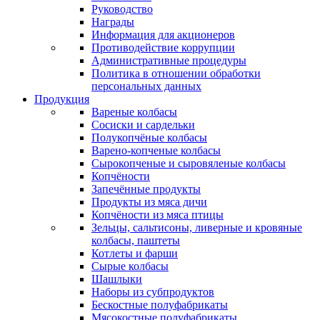
Руководство
Награды
Информация для акционеров
Противодействие коррупции
Административные процедуры
Политика в отношении обработки
персональных данных
Продукция
Вареные колбасы
Сосиски и сардельки
Полукопчёные колбасы
Варено-копченые колбасы
Сырокопченые и сыровяленые колбасы
Копчёности
Запечённые продукты
Продукты из мяса дичи
Копчёности из мяса птицы
Зельцы, сальтисоны, ливерные и кровяные
колбасы, паштеты
Котлеты и фарши
Сырые колбасы
Шашлыки
Наборы из субпродуктов
Бескостные полуфабрикаты
Мясокостные полуфабрикаты