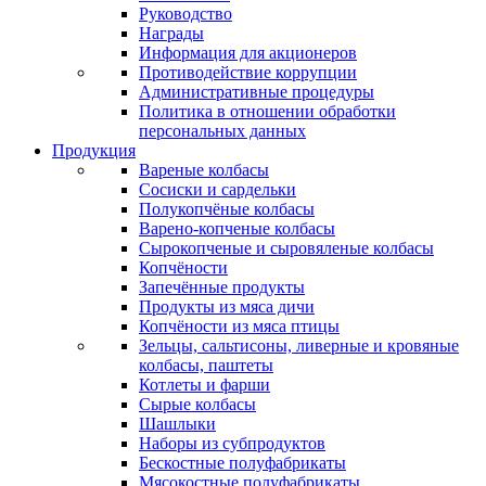
Руководство
Награды
Информация для акционеров
Противодействие коррупции
Административные процедуры
Политика в отношении обработки
персональных данных
Продукция
Вареные колбасы
Сосиски и сардельки
Полукопчёные колбасы
Варено-копченые колбасы
Сырокопченые и сыровяленые колбасы
Копчёности
Запечённые продукты
Продукты из мяса дичи
Копчёности из мяса птицы
Зельцы, сальтисоны, ливерные и кровяные
колбасы, паштеты
Котлеты и фарши
Сырые колбасы
Шашлыки
Наборы из субпродуктов
Бескостные полуфабрикаты
Мясокостные полуфабрикаты