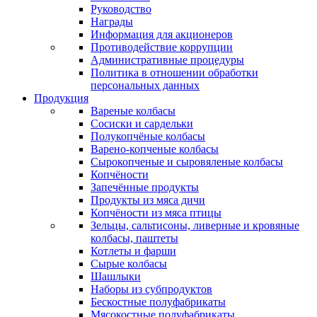
Руководство
Награды
Информация для акционеров
Противодействие коррупции
Административные процедуры
Политика в отношении обработки
персональных данных
Продукция
Вареные колбасы
Сосиски и сардельки
Полукопчёные колбасы
Варено-копченые колбасы
Сырокопченые и сыровяленые колбасы
Копчёности
Запечённые продукты
Продукты из мяса дичи
Копчёности из мяса птицы
Зельцы, сальтисоны, ливерные и кровяные
колбасы, паштеты
Котлеты и фарши
Сырые колбасы
Шашлыки
Наборы из субпродуктов
Бескостные полуфабрикаты
Мясокостные полуфабрикаты