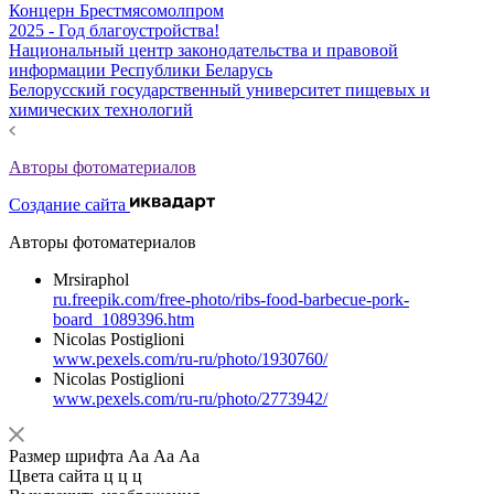
Концерн Брестмясомолпром
2025 - Год благоустройства!
Национальный центр законодательства и правовой
информации Республики Беларусь
Белорусский государственный университет пищевых и
химических технологий
Авторы фотоматериалов
Создание сайта
Авторы фотоматериалов
Mrsiraphol
ru.freepik.com/free-photo/ribs-food-barbecue-pork-
board_1089396.htm
Nicolas Postiglioni
www.pexels.com/ru-ru/photo/1930760/
Nicolas Postiglioni
www.pexels.com/ru-ru/photo/2773942/
Размер шрифта
Аа
Аа
Аа
Цвета сайта
ц
ц
ц