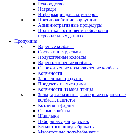
Руководство
Награды
Информация для акционеров
Противодействие коррупции
Административные процедуры
Политика в отношении обработки
персональных данных
Продукция
Вареные колбасы
Сосиски и сардельки
Полукопчёные колбасы
Варено-копченые колбасы
Сырокопченые и сыровяленые колбасы
Копчёности
Запечённые продукты
Продукты из мяса дичи
Копчёности из мяса птицы
Зельцы, сальтисоны, ливерные и кровяные
колбасы, паштеты
Котлеты и фарши
Сырые колбасы
Шашлыки
Наборы из субпродуктов
Бескостные полуфабрикаты
Мясокостные полуфабрикаты