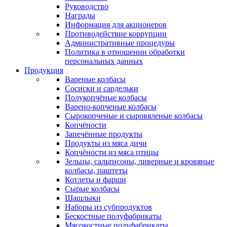
Руководство
Награды
Информация для акционеров
Противодействие коррупции
Административные процедуры
Политика в отношении обработки
персональных данных
Продукция
Вареные колбасы
Сосиски и сардельки
Полукопчёные колбасы
Варено-копченые колбасы
Сырокопченые и сыровяленые колбасы
Копчёности
Запечённые продукты
Продукты из мяса дичи
Копчёности из мяса птицы
Зельцы, сальтисоны, ливерные и кровяные
колбасы, паштеты
Котлеты и фарши
Сырые колбасы
Шашлыки
Наборы из субпродуктов
Бескостные полуфабрикаты
Мясокостные полуфабрикаты