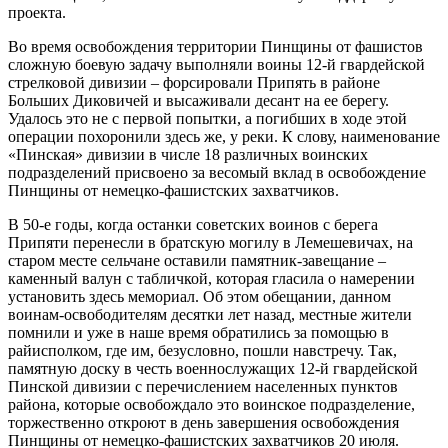
проекта.
Во время освобождения территории Пинщины от фашистов
сложную боевую задачу выполняли воины 12-й гвардейской
стрелковой дивизии – форсировали Припять в районе
Больших Диковичей и высаживали десант на ее берегу.
Удалось это не с первой попытки, а погибших в ходе этой
операции похоронили здесь же, у реки. К слову, наименование
«Пинская» дивизии в числе 18 различных воинских
подразделений присвоено за весомый вклад в освобождение
Пинщины от немецко-фашистских захватчиков.
В 50-е годы, когда останки советских воинов с берега
Припяти перенесли в братскую могилу в Лемешевичах, на
старом месте сельчане оставили памятник-завещание –
каменный валун с табличкой, которая гласила о намерении
установить здесь мемориал. Об этом обещании, данном
воинам-освободителям десятки лет назад, местные жители
помнили и уже в наше время обратились за помощью в
райисполком, где им, безусловно, пошли навстречу. Так,
памятную доску в честь военнослужащих 12-й гвардейской
Пинской дивизии с перечислением населенных пунктов
района, которые освобождало это воинское подразделение,
торжественно откроют в день завершения освобождения
Пинщины от немецко-фашистских захватчиков 20 июля.