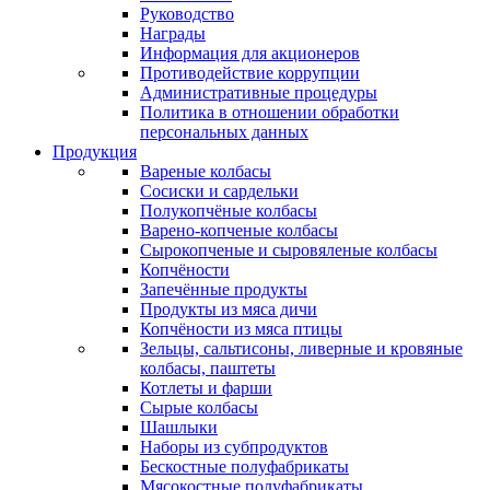
Руководство
Награды
Информация для акционеров
Противодействие коррупции
Административные процедуры
Политика в отношении обработки
персональных данных
Продукция
Вареные колбасы
Сосиски и сардельки
Полукопчёные колбасы
Варено-копченые колбасы
Сырокопченые и сыровяленые колбасы
Копчёности
Запечённые продукты
Продукты из мяса дичи
Копчёности из мяса птицы
Зельцы, сальтисоны, ливерные и кровяные
колбасы, паштеты
Котлеты и фарши
Сырые колбасы
Шашлыки
Наборы из субпродуктов
Бескостные полуфабрикаты
Мясокостные полуфабрикаты