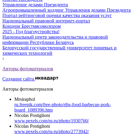
Управление делами Президента
Агропромышленный холдинг Управления делами Президента
Портал рейтинговой оценки качества оказания услуг
Национальный правовой интернет-портал
Концерн Брестмясомолпром
2025 - Год благоустройства!
Национальный центр законодательства и правовой
информации Республики Беларусь
Белорусский государственный университет пищевых и
химических технологий
Авторы фотоматериалов
Создание сайта
Авторы фотоматериалов
Mrsiraphol
ru.freepik.com/free-photo/ribs-food-barbecue-pork-
board_1089396.htm
Nicolas Postiglioni
www.pexels.com/ru-ru/photo/1930760/
Nicolas Postiglioni
www.pexels.com/ru-ru/photo/2773942/