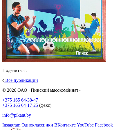
Поделиться:
Все публикации
© 2026 ОАО «Пинский мясокомбинат»
+375 165 64-38-47
+375 165 64-17-25
(факс)
info@pikant.by
Instagram
Одноклассники
ВКонтакте
YouTube
Facebook