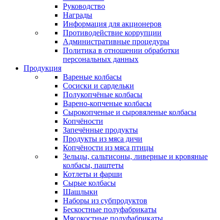
Руководство
Награды
Информация для акционеров
Противодействие коррупции
Административные процедуры
Политика в отношении обработки
персональных данных
Продукция
Вареные колбасы
Сосиски и сардельки
Полукопчёные колбасы
Варено-копченые колбасы
Сырокопченые и сыровяленые колбасы
Копчёности
Запечённые продукты
Продукты из мяса дичи
Копчёности из мяса птицы
Зельцы, сальтисоны, ливерные и кровяные
колбасы, паштеты
Котлеты и фарши
Сырые колбасы
Шашлыки
Наборы из субпродуктов
Бескостные полуфабрикаты
Мясокостные полуфабрикаты