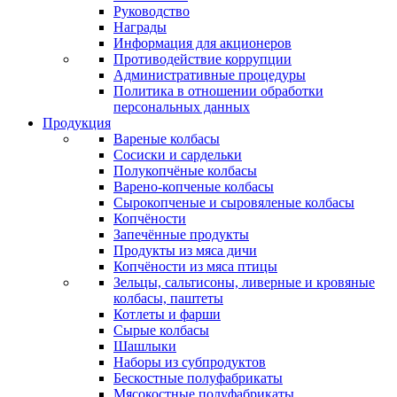
Руководство
Награды
Информация для акционеров
Противодействие коррупции
Административные процедуры
Политика в отношении обработки
персональных данных
Продукция
Вареные колбасы
Сосиски и сардельки
Полукопчёные колбасы
Варено-копченые колбасы
Сырокопченые и сыровяленые колбасы
Копчёности
Запечённые продукты
Продукты из мяса дичи
Копчёности из мяса птицы
Зельцы, сальтисоны, ливерные и кровяные
колбасы, паштеты
Котлеты и фарши
Сырые колбасы
Шашлыки
Наборы из субпродуктов
Бескостные полуфабрикаты
Мясокостные полуфабрикаты