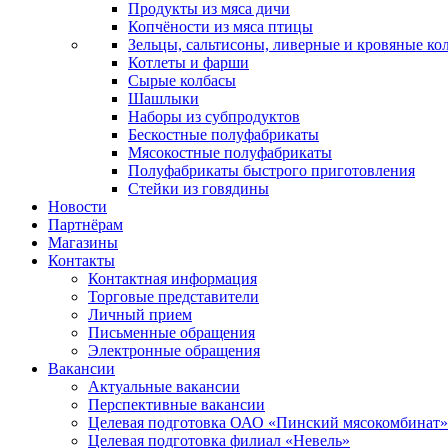
Продукты из мяса дичи
Копчёности из мяса птицы
Зельцы, сальтисоны, ливерные и кровяные ко
Котлеты и фарши
Сырые колбасы
Шашлыки
Наборы из субпродуктов
Бескостные полуфабрикаты
Мясокостные полуфабрикаты
Полуфабрикаты быстрого приготовления
Стейки из говядины
Новости
Партнёрам
Магазины
Контакты
Контактная информация
Торговые представители
Личный прием
Письменные обращения
Электронные обращения
Вакансии
Актуальные вакансии
Перспективные вакансии
Целевая подготовка ОАО «Пинский мясокомбинат»
Целевая подготовка филиал «Невель»