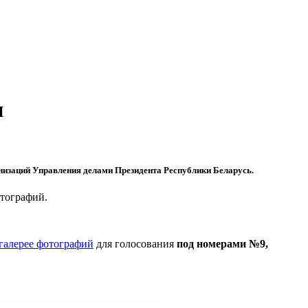
и
анизаций Управления делами Президента Республики Беларусь.
отографий.
галерее фотографий
для голосования
под номерами №9,