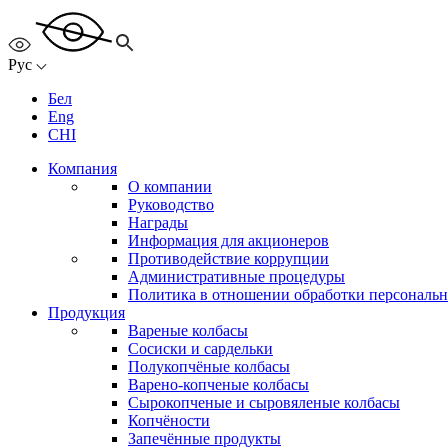
Рус
Бел
Eng
CHI
Компания
О компании
Руководство
Награды
Информация для акционеров
Противодействие коррупции
Административные процедуры
Политика в отношении обработки персональ
Продукция
Вареные колбасы
Сосиски и сардельки
Полукопчёные колбасы
Варено-копченые колбасы
Сырокопченые и сыровяленые колбасы
Копчёности
Запечённые продукты