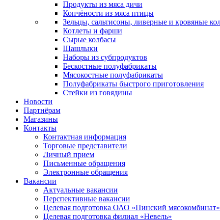
Продукты из мяса дичи
Копчёности из мяса птицы
Зельцы, сальтисоны, ливерные и кровяные ко
Котлеты и фарши
Сырые колбасы
Шашлыки
Наборы из субпродуктов
Бескостные полуфабрикаты
Мясокостные полуфабрикаты
Полуфабрикаты быстрого приготовления
Стейки из говядины
Новости
Партнёрам
Магазины
Контакты
Контактная информация
Торговые представители
Личный прием
Письменные обращения
Электронные обращения
Вакансии
Актуальные вакансии
Перспективные вакансии
Целевая подготовка ОАО «Пинский мясокомбинат»
Целевая подготовка филиал «Невель»