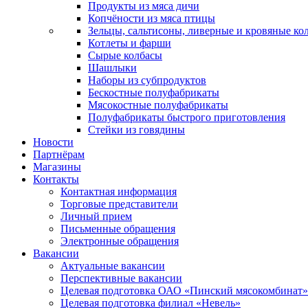
Продукты из мяса дичи
Копчёности из мяса птицы
Зельцы, сальтисоны, ливерные и кровяные ко
Котлеты и фарши
Сырые колбасы
Шашлыки
Наборы из субпродуктов
Бескостные полуфабрикаты
Мясокостные полуфабрикаты
Полуфабрикаты быстрого приготовления
Стейки из говядины
Новости
Партнёрам
Магазины
Контакты
Контактная информация
Торговые представители
Личный прием
Письменные обращения
Электронные обращения
Вакансии
Актуальные вакансии
Перспективные вакансии
Целевая подготовка ОАО «Пинский мясокомбинат»
Целевая подготовка филиал «Невель»