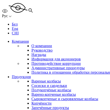
Рус
Бел
Eng
CHI
Компания
О компании
Руководство
Награды
Информация для акционеров
Противодействие коррупции
Административные процедуры
Политика в отношении обработки персональ
Продукция
Вареные колбасы
Сосиски и сардельки
Полукопчёные колбасы
Варено-копченые колбасы
Сырокопченые и сыровяленые колбасы
Копчёности
Запечённые продукты