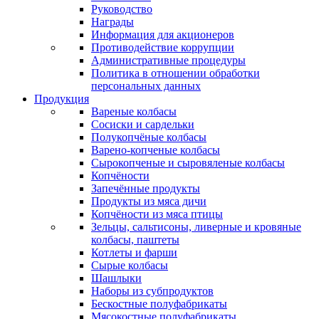
Руководство
Награды
Информация для акционеров
Противодействие коррупции
Административные процедуры
Политика в отношении обработки
персональных данных
Продукция
Вареные колбасы
Сосиски и сардельки
Полукопчёные колбасы
Варено-копченые колбасы
Сырокопченые и сыровяленые колбасы
Копчёности
Запечённые продукты
Продукты из мяса дичи
Копчёности из мяса птицы
Зельцы, сальтисоны, ливерные и кровяные
колбасы, паштеты
Котлеты и фарши
Сырые колбасы
Шашлыки
Наборы из субпродуктов
Бескостные полуфабрикаты
Мясокостные полуфабрикаты