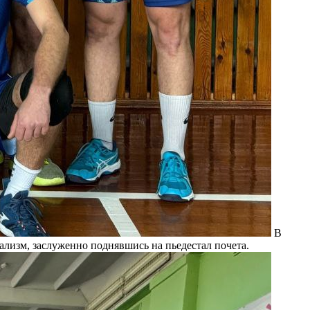
В
лизм, заслуженно поднявшись на пьедестал почета.