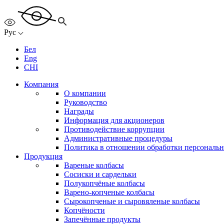
Рус
Бел
Eng
CHI
Компания
О компании
Руководство
Награды
Информация для акционеров
Противодействие коррупции
Административные процедуры
Политика в отношении обработки персональ
Продукция
Вареные колбасы
Сосиски и сардельки
Полукопчёные колбасы
Варено-копченые колбасы
Сырокопченые и сыровяленые колбасы
Копчёности
Запечённые продукты