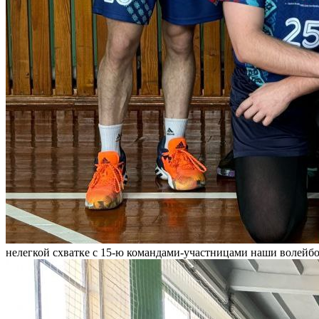
нелегкой схватке с 15-ю командами-участницами наши волейбо