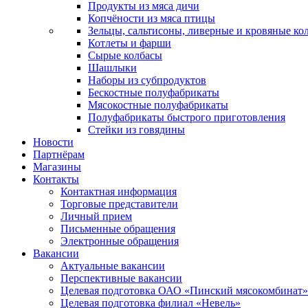
Продукты из мяса дичи
Копчёности из мяса птицы
Зельцы, сальтисоны, ливерные и кровяные ко
Котлеты и фарши
Сырые колбасы
Шашлыки
Наборы из субпродуктов
Бескостные полуфабрикаты
Мясокостные полуфабрикаты
Полуфабрикаты быстрого приготовления
Стейки из говядины
Новости
Партнёрам
Магазины
Контакты
Контактная информация
Торговые представители
Личный прием
Письменные обращения
Электронные обращения
Вакансии
Актуальные вакансии
Перспективные вакансии
Целевая подготовка ОАО «Пинский мясокомбинат»
Целевая подготовка филиал «Невель»