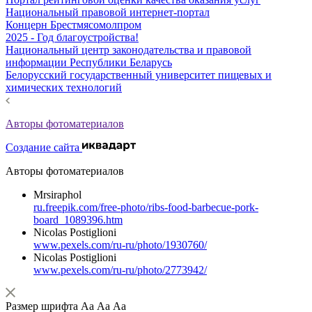
Национальный правовой интернет-портал
Концерн Брестмясомолпром
2025 - Год благоустройства!
Национальный центр законодательства и правовой
информации Республики Беларусь
Белорусский государственный университет пищевых и
химических технологий
Авторы фотоматериалов
Создание сайта
Авторы фотоматериалов
Mrsiraphol
ru.freepik.com/free-photo/ribs-food-barbecue-pork-
board_1089396.htm
Nicolas Postiglioni
www.pexels.com/ru-ru/photo/1930760/
Nicolas Postiglioni
www.pexels.com/ru-ru/photo/2773942/
Размер шрифта
Аа
Аа
Аа