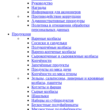
Руководство
Награды
Информация для акционеров
Противодействие коррупции
Административные процедуры
Политика в отношении обработки
персональных данных
Продукция
Вареные колбасы
Сосиски и сардельки
Полукопчёные колбасы
Варено-копченые колбасы
Сырокопченые и сыровяленые колбасы
Копчёности
Запечённые продукты
Продукты из мяса дичи
Копчёности из мяса птицы
Зельцы, сальтисоны, ливерные и кровяные
колбасы, паштеты
Котлеты и фарши
Сырые колбасы
Шашлыки
Наборы из субпродуктов
Бескостные полуфабрикаты
Мясокостные полуфабрикаты