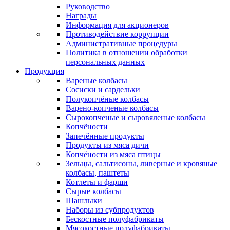
Руководство
Награды
Информация для акционеров
Противодействие коррупции
Административные процедуры
Политика в отношении обработки
персональных данных
Продукция
Вареные колбасы
Сосиски и сардельки
Полукопчёные колбасы
Варено-копченые колбасы
Сырокопченые и сыровяленые колбасы
Копчёности
Запечённые продукты
Продукты из мяса дичи
Копчёности из мяса птицы
Зельцы, сальтисоны, ливерные и кровяные
колбасы, паштеты
Котлеты и фарши
Сырые колбасы
Шашлыки
Наборы из субпродуктов
Бескостные полуфабрикаты
Мясокостные полуфабрикаты