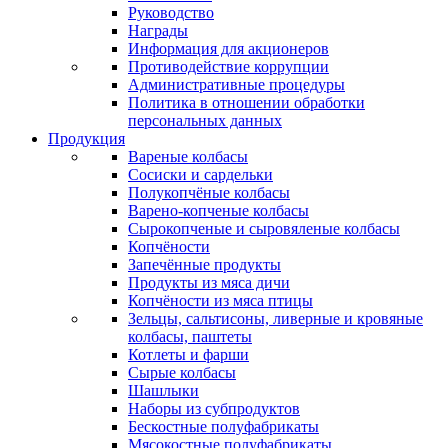
Руководство
Награды
Информация для акционеров
Противодействие коррупции
Административные процедуры
Политика в отношении обработки
персональных данных
Продукция
Вареные колбасы
Сосиски и сардельки
Полукопчёные колбасы
Варено-копченые колбасы
Сырокопченые и сыровяленые колбасы
Копчёности
Запечённые продукты
Продукты из мяса дичи
Копчёности из мяса птицы
Зельцы, сальтисоны, ливерные и кровяные
колбасы, паштеты
Котлеты и фарши
Сырые колбасы
Шашлыки
Наборы из субпродуктов
Бескостные полуфабрикаты
Мясокостные полуфабрикаты