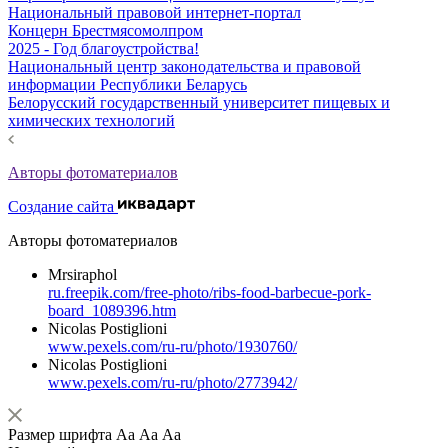
Национальный правовой интернет-портал
Концерн Брестмясомолпром
2025 - Год благоустройства!
Национальный центр законодательства и правовой
информации Республики Беларусь
Белорусский государственный университет пищевых и
химических технологий
Авторы фотоматериалов
Создание сайта
Авторы фотоматериалов
Mrsiraphol
ru.freepik.com/free-photo/ribs-food-barbecue-pork-
board_1089396.htm
Nicolas Postiglioni
www.pexels.com/ru-ru/photo/1930760/
Nicolas Postiglioni
www.pexels.com/ru-ru/photo/2773942/
Размер шрифта
Аа
Аа
Аа