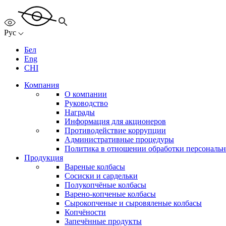
Рус
Бел
Eng
CHI
Компания
О компании
Руководство
Награды
Информация для акционеров
Противодействие коррупции
Административные процедуры
Политика в отношении обработки персональ
Продукция
Вареные колбасы
Сосиски и сардельки
Полукопчёные колбасы
Варено-копченые колбасы
Сырокопченые и сыровяленые колбасы
Копчёности
Запечённые продукты