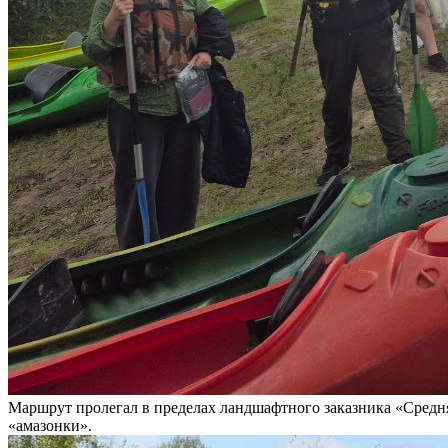
Маршрут пролегал в пределах ландшафтного заказника «Средня
«амазонки».