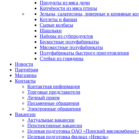
Продукты из мяса дичи
Копчёности из мяса птицы
Зельцы, сальтисоны, ливерные и кровяные ко
Котлеты и фарши
Сырые колбасы
Шашлыки
Наборы из субпродуктов
Бескостные полуфабрикаты
Мясокостные полуфабрикаты
Полуфабрикаты быстрого приготовления
Стейки из говядины
Новости
Партнёрам
Магазины
Контакты
Контактная информация
Торговые представители
Личный прием
Письменные обращения
Электронные обращения
Вакансии
Актуальные вакансии
Перспективные вакансии
Целевая подготовка ОАО «Пинский мясокомбинат»
Целевая подготовка филиал «Невель»