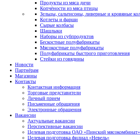
Продукты из мяса дичи
Копчёности из мяса птицы
Зельцы, сальтисоны, ливерные и кровяные ко
Котлеты и фарши
Сырые колбасы
Шашлыки
Наборы из субпродуктов
Бескостные полуфабрикаты
Мясокостные полуфабрикаты
Полуфабрикаты быстрого приготовления
Стейки из говядины
Новости
Партнёрам
Магазины
Контакты
Контактная информация
Торговые представители
Личный прием
Письменные обращения
Электронные обращения
Вакансии
Актуальные вакансии
Перспективные вакансии
Целевая подготовка ОАО «Пинский мясокомбинат»
Целевая подготовка филиал «Невель»