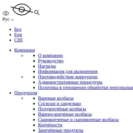
Рус
Бел
Eng
CHI
Компания
О компании
Руководство
Награды
Информация для акционеров
Противодействие коррупции
Административные процедуры
Политика в отношении обработки персональ
Продукция
Вареные колбасы
Сосиски и сардельки
Полукопчёные колбасы
Варено-копченые колбасы
Сырокопченые и сыровяленые колбасы
Копчёности
Запечённые продукты