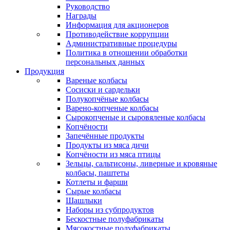
Руководство
Награды
Информация для акционеров
Противодействие коррупции
Административные процедуры
Политика в отношении обработки
персональных данных
Продукция
Вареные колбасы
Сосиски и сардельки
Полукопчёные колбасы
Варено-копченые колбасы
Сырокопченые и сыровяленые колбасы
Копчёности
Запечённые продукты
Продукты из мяса дичи
Копчёности из мяса птицы
Зельцы, сальтисоны, ливерные и кровяные
колбасы, паштеты
Котлеты и фарши
Сырые колбасы
Шашлыки
Наборы из субпродуктов
Бескостные полуфабрикаты
Мясокостные полуфабрикаты