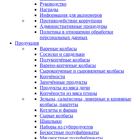
Руководство
Награды
Информация для акционеров
Противодействие коррупции
Административные процедуры
Политика в отношении обработки
персональных данных
Продукция
Вареные колбасы
Сосиски и сардельки
Полукопчёные колбасы
Варено-копченые колбасы
Сырокопченые и сыровяленые колбасы
Копчёности
Запечённые продукты
Продукты из мяса дичи
Копчёности из мяса птицы
Зельцы, сальтисоны, ливерные и кровяные
колбасы, паштеты
Котлеты и фарши
Сырые колбасы
Шашлыки
Наборы из субпродуктов
Бескостные полуфабрикаты
Мясокостные полуфабрикаты