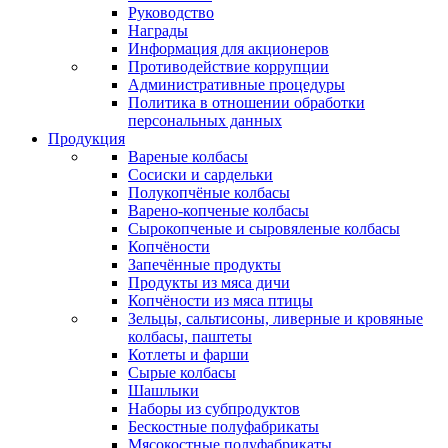
Руководство
Награды
Информация для акционеров
Противодействие коррупции
Административные процедуры
Политика в отношении обработки
персональных данных
Продукция
Вареные колбасы
Сосиски и сардельки
Полукопчёные колбасы
Варено-копченые колбасы
Сырокопченые и сыровяленые колбасы
Копчёности
Запечённые продукты
Продукты из мяса дичи
Копчёности из мяса птицы
Зельцы, сальтисоны, ливерные и кровяные
колбасы, паштеты
Котлеты и фарши
Сырые колбасы
Шашлыки
Наборы из субпродуктов
Бескостные полуфабрикаты
Мясокостные полуфабрикаты