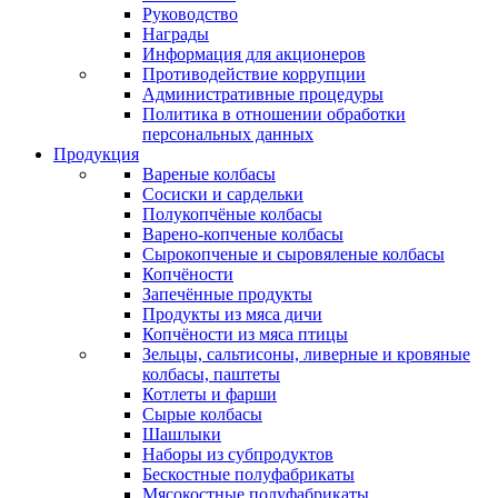
Руководство
Награды
Информация для акционеров
Противодействие коррупции
Административные процедуры
Политика в отношении обработки
персональных данных
Продукция
Вареные колбасы
Сосиски и сардельки
Полукопчёные колбасы
Варено-копченые колбасы
Сырокопченые и сыровяленые колбасы
Копчёности
Запечённые продукты
Продукты из мяса дичи
Копчёности из мяса птицы
Зельцы, сальтисоны, ливерные и кровяные
колбасы, паштеты
Котлеты и фарши
Сырые колбасы
Шашлыки
Наборы из субпродуктов
Бескостные полуфабрикаты
Мясокостные полуфабрикаты