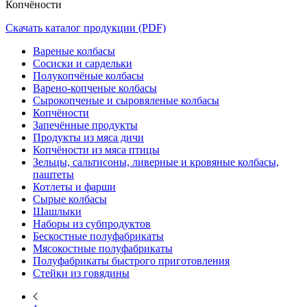
Копчёности
Скачать каталог продукции (PDF)
Вареные колбасы
Сосиски и сардельки
Полукопчёные колбасы
Варено-копченые колбасы
Сырокопченые и сыровяленые колбасы
Копчёности
Запечённые продукты
Продукты из мяса дичи
Копчёности из мяса птицы
Зельцы, сальтисоны, ливерные и кровяные колбасы,
паштеты
Котлеты и фарши
Сырые колбасы
Шашлыки
Наборы из субпродуктов
Бескостные полуфабрикаты
Мясокостные полуфабрикаты
Полуфабрикаты быстрого приготовления
Стейки из говядины