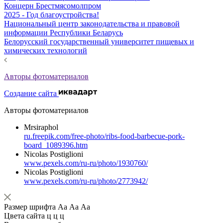
Концерн Брестмясомолпром
2025 - Год благоустройства!
Национальный центр законодательства и правовой
информации Республики Беларусь
Белорусский государственный университет пищевых и
химических технологий
Авторы фотоматериалов
Создание сайта
Авторы фотоматериалов
Mrsiraphol
ru.freepik.com/free-photo/ribs-food-barbecue-pork-
board_1089396.htm
Nicolas Postiglioni
www.pexels.com/ru-ru/photo/1930760/
Nicolas Postiglioni
www.pexels.com/ru-ru/photo/2773942/
Размер шрифта
Аа
Аа
Аа
Цвета сайта
ц
ц
ц