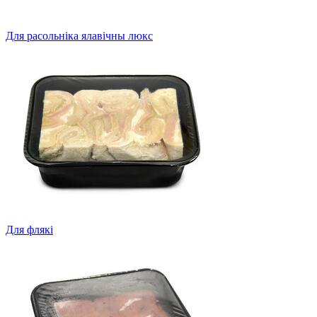
Для расольніка ялавічны люкс
Для флякі