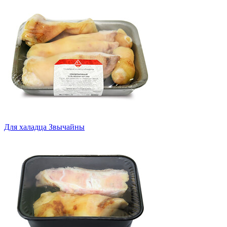
Для халадца Звычайны