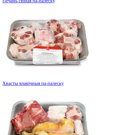
Печань свіная па-палеску
Хвасты ялавічныя па-палеску