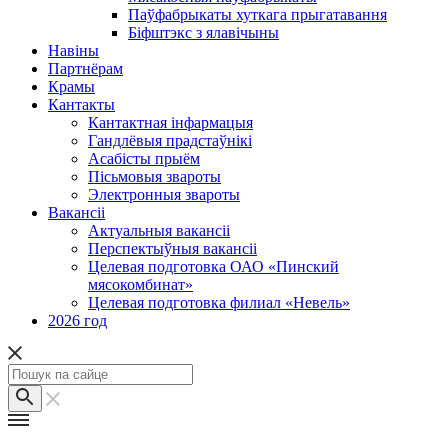
Паўфабрыкаты хуткага прыгатавання
Біфштэкс з ялавічыны
Навіны
Партнёрам
Крамы
Кантакты
Кантактная інфармацыя
Гандлёвыя прадстаўнікі
Асабісты прыём
Пісьмовыя звароты
Электронныя звароты
Вакансіі
Актуальныя вакансіі
Перспектыўныя вакансіі
Целевая подготовка ОАО «Пинский
мясокомбинат»
Целевая подготовка филиал «Невель»
2026 год