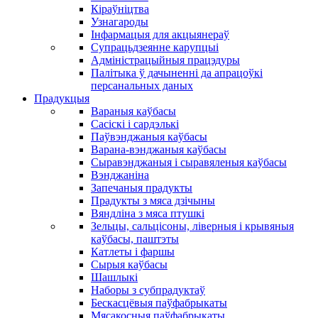
Кіраўніцтва
Узнагароды
Інфармацыя для акцыянераў
Супрацьдзеянне карупцыі
Адміністрацыйныя працэдуры
Палітыка ў дачыненні да апрацоўкі
персанальных даных
Прадукцыя
Вараныя каўбасы
Сасіскі і сардэлькі
Паўвэнджаныя каўбасы
Варана-вэнджаныя каўбасы
Сыравэнджаныя і сыравяленыя каўбасы
Вэнджаніна
Запечаныя прадукты
Прадукты з мяса дзічыны
Вяндліна з мяса птушкі
Зельцы, сальцісоны, ліверныя і крывяныя
каўбасы, паштэты
Катлеты і фаршы
Сырыя каўбасы
Шашлыкі
Наборы з субпрадуктаў
Бескасцёвыя паўфабрыкаты
Мясакосныя паўфабрыкаты