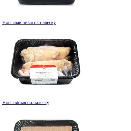
Ногі ялавічныя па-палеску
Ногі свіныя па-палеску