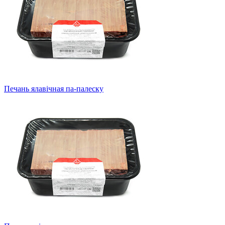
Печань ялавічная па-палеску