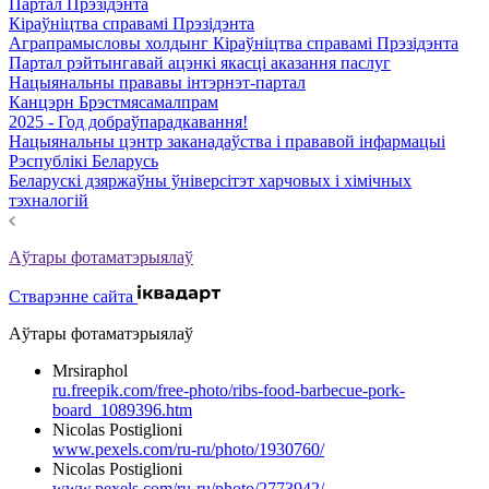
Партал Прэзідэнта
Кіраўніцтва справамі Прэзідэнта
Аграпрамысловы холдынг Кіраўніцтва справамі Прэзідэнта
Партал рэйтынгавай ацэнкі якасці аказання паслуг
Нацыянальны прававы інтэрнэт-партал
Канцэрн Брэстмясамалпрам
2025 - Год добраўпарадкавання!
Нацыянальны цэнтр заканадаўства і прававой інфармацыі
Рэспублікі Беларусь
Беларускі дзяржаўны ўніверсітэт харчовых і хімічных
тэхналогій
Аўтары фотаматэрыялаў
Стварэнне сайта
Аўтары фотаматэрыялаў
Mrsiraphol
ru.freepik.com/free-photo/ribs-food-barbecue-pork-
board_1089396.htm
Nicolas Postiglioni
www.pexels.com/ru-ru/photo/1930760/
Nicolas Postiglioni
www.pexels.com/ru-ru/photo/2773942/