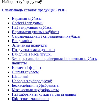
Наборы з субпрадуктаў
Спампаваць каталог прадукцыі (PDF)
Вараныя каўбасы
Сасіскі і сардэлькі
Паўвэнджаныя каўбасы
Варана-вэнджаныя каўбасы
Сыравэнджаныя і сыравяленыя каўбасы
Вэнджаніна
Запечаныя прадукты
Прадукты з мяса дзічыны
Вяндліна з мяса птушкі
Зельцы, сальцісоны, ліверныя і крывяныя каўбасы,
паштэты
Катлеты і фаршы
Сырыя каўбасы
Шашлыкі
Наборы з субпрадуктаў
Бескасцёвыя паўфабрыкаты
Мясакосныя паўфабрыкаты
Паўфабрыкаты хуткага прыгатавання
Біфштэкс з ялавічыны