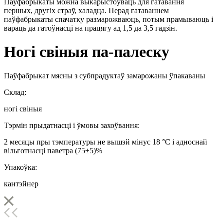
Паўфабрыкаты можна выкарыстоўваць для гатавання
першых, другіх страў, халадца. Перад гатаваннем
паўфабрыкаты спачатку размарожваюць, потым прамываюць і
вараць да гатоўнасці на працягу ад 1,5 да 3,5 гадзін.
Ногі свіныя па-палеску
Паўфабрыкат мясны з субпрадуктаў замарожаны ўпакаваны
Склад:
ногі свіныя
Тэрмін прыдатнасці і ўмовы захоўвання:
2 месяцы пры тэмпературы не вышэй мінус 18 °С і адноснай
вільготнасці паветра (75±5)%
Упакоўка:
кантэйнер