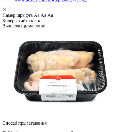
Памер шрыфта
Аа
Аа
Аа
Колеры сайта
к
к
к
Выключыць малюнкі
Спосаб прыгатавання