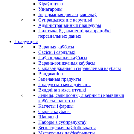
Кіраўніцтва
Узнагароды
Інфармацыя для акцыянераў
Супрацьдзеянне карупцыі
Адміністрацыйныя працэдуры
Палітыка ў дачыненні да апрацоўкі
персанальных даных
Прадукцыя
Вараныя каўбасы
Сасіскі і сардэлькі
Паўвэнджаныя каўбасы
Варана-вэнджаныя каўбасы
Сыравэнджаныя і сыравяленыя каўбасы
Вэнджаніна
Запечаныя прадукты
Прадукты з мяса дзічыны
Вяндліна з мяса птушкі
Зельцы, сальцісоны, ліверныя і крывяныя
каўбасы, паштэты
Катлеты і фаршы
Сырыя каўбасы
Шашлыкі
Наборы з субпрадуктаў
Бескасцёвыя паўфабрыкаты
Мясакосныя паўфабрыкаты