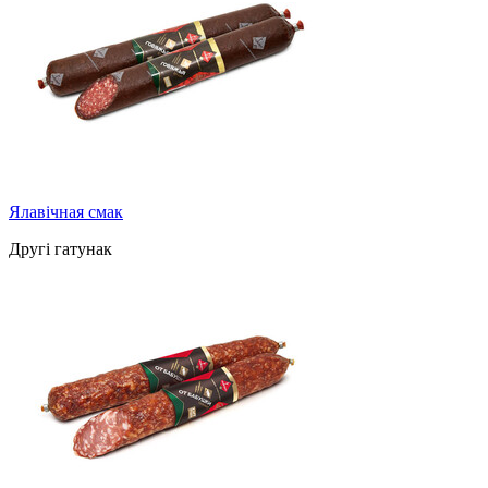
Ялавічная смак
Другі гатунак