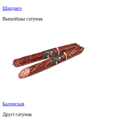
Шарданэ
Вышэйшы гатунак
Балонская
Другі гатунак