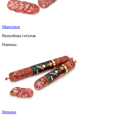
Мансерон
Вышэйшы гатунак
Навінка
Іберыка