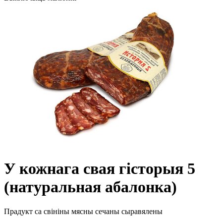
У кожнага свая гісторыя 5
(натуральная абалонка)
Прадукт са свініны мясны сечаны сыравялены