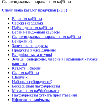
Сыравэнджаныя і сыравяленыя каўбасы
Спампаваць каталог прадукцыі (PDF)
Вараныя каўбасы
Сасіскі і сардэлькі
Паўвэнджаныя каўбасы
Варана-вэнджаныя каўбасы
Сыравэнджаныя і сыравяленыя каўбасы
Вэнджаніна
Запечаныя прадукты
Прадукты з мяса дзічыны
Вяндліна з мяса птушкі
Зельцы, сальцісоны, ліверныя і крывяныя каўбасы,
паштэты
Катлеты і фаршы
Сырыя каўбасы
Шашлыкі
Наборы з субпрадуктаў
Бескасцёвыя паўфабрыкаты
Мясакосныя паўфабрыкаты
Паўфабрыкаты хуткага прыгатавання
Біфштэкс з ялавічыны