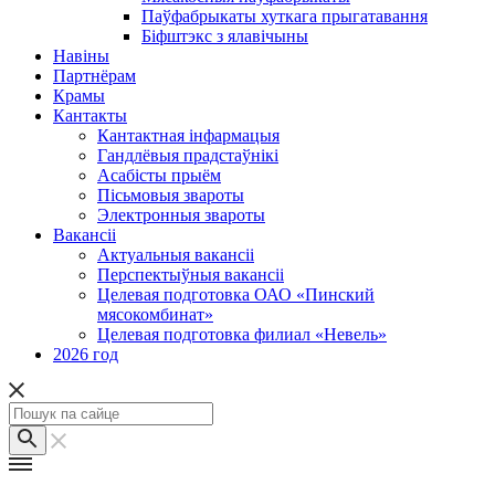
Паўфабрыкаты хуткага прыгатавання
Біфштэкс з ялавічыны
Навіны
Партнёрам
Крамы
Кантакты
Кантактная інфармацыя
Гандлёвыя прадстаўнікі
Асабісты прыём
Пісьмовыя звароты
Электронныя звароты
Вакансіі
Актуальныя вакансіі
Перспектыўныя вакансіі
Целевая подготовка ОАО «Пинский
мясокомбинат»
Целевая подготовка филиал «Невель»
2026 год