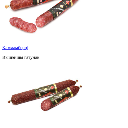
Каммамберці
Вышэйшы гатунак