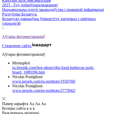
Канцэрн Брэстмясамалпрам
2025 - Год добраўпарадкавання!
Нацыянальны цэнтр заканадаўства і прававой інфармацыі
Рэспублікі Беларусь
Беларускі дзяржаўны ўніверсітэт харчовых і хімічных
тэхналогій
Аўтары фотаматэрыялаў
Стварэнне сайта
Аўтары фотаматэрыялаў
Mrsiraphol
ru.freepik.com/free-photo/ribs-food-barbecue-pork-
board_1089396.htm
Nicolas Postiglioni
www.pexels.com/ru-ru/photo/1930760/
Nicolas Postiglioni
www.pexels.com/ru-ru/photo/2773942/
Памер шрыфта
Аа
Аа
Аа
Колеры сайта
к
к
к
Выключыць малюнкі