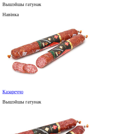
Вышэйшы гатунак
Навінка
Казареччо
Вышэйшы гатунак