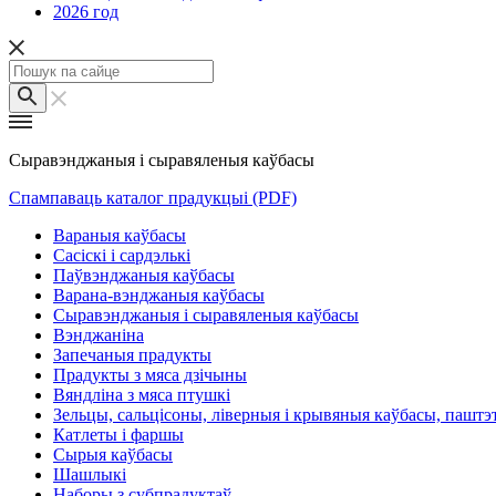
2026 год
Сыравэнджаныя і сыравяленыя каўбасы
Спампаваць каталог прадукцыі (PDF)
Вараныя каўбасы
Сасіскі і сардэлькі
Паўвэнджаныя каўбасы
Варана-вэнджаныя каўбасы
Сыравэнджаныя і сыравяленыя каўбасы
Вэнджаніна
Запечаныя прадукты
Прадукты з мяса дзічыны
Вяндліна з мяса птушкі
Зельцы, сальцісоны, ліверныя і крывяныя каўбасы, паштэ
Катлеты і фаршы
Сырыя каўбасы
Шашлыкі
Наборы з субпрадуктаў