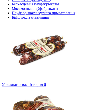
Бескасцёвыя паўфабрыкаты
Мясакосныя паўфабрыкаты
Паўфабрыкаты хуткага прыгатавання
Біфштэкс з ялавічыны
У кожнага свая гісторыя 6