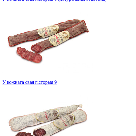
У кожнага свая гісторыя 9