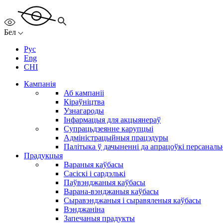
Бел
Рус
Eng
CHI
Кампанія
Аб кампаніі
Кіраўніцтва
Узнагароды
Інфармацыя для акцыянераў
Супрацьдзеянне карупцыі
Адміністрацыйныя працэдуры
Палітыка ў дачыненні да апрацоўкі персанал
Прадукцыя
Вараныя каўбасы
Сасіскі і сардэлькі
Паўвэнджаныя каўбасы
Варана-вэнджаныя каўбасы
Сыравэнджаныя і сыравяленыя каўбасы
Вэнджаніна
Запечаныя прадукты