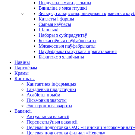
Прадукты з мяса дзічыны
Вяндліна з мяса птушкі
Зельцы, сальцісоны, ліверныя і крывяныя каў
Катлеты і фаршы
Сырыя каўбасы
Шашлыкі
Наборы з субпрадуктаў
Бескасцёвыя паўфабрыкаты
Мясакосныя паўфабрыкаты
Паўфабрыкаты хуткага прыгатавання
Біфштэкс з ялавічыны
Навіны
Партнёрам
Крамы
Кантакты
Кантактная інфармацыя
Гандлёвыя прадстаўнікі
Асабісты прыём
Пісьмовыя звароты
Электронныя звароты
Вакансіі
Актуальныя вакансіі
Перспектыўныя вакансіі
Целевая подготовка ОАО «Пинский мясокомбинат»
Целевая подготовка филиал «Невель»