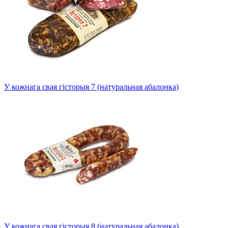
У кожнага свая гісторыя 7 (натуральная абалонка)
У кожнага свая гісторыя 8 (натуральная абалонка)