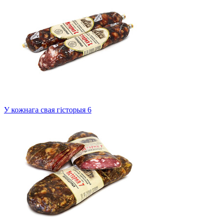
У кожнага свая гісторыя 6