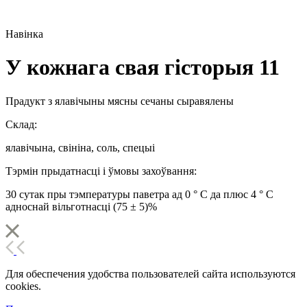
Навінка
У кожнага свая гісторыя 11
Прадукт з ялавічыны мясны сечаны сыравялены
Склад:
ялавічына, свініна, соль, спецыі
Тэрмін прыдатнасці і ўмовы захоўвання:
30 сутак пры тэмпературы паветра ад 0 ° С да плюс 4 ° С
адноснай вільготнасці (75 ± 5)%
Для обеспечения удобства пользователей сайта используются
cookies.