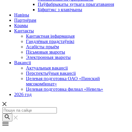
Паўфабрыкаты хуткага прыгатавання
Біфштэкс з ялавічыны
Навіны
Партнёрам
Крамы
Кантакты
Кантактная інфармацыя
Гандлёвыя прадстаўнікі
Асабісты прыём
Пісьмовыя звароты
Электронныя звароты
Вакансіі
Актуальныя вакансіі
Перспектыўныя вакансіі
Целевая подготовка ОАО «Пинский
мясокомбинат»
Целевая подготовка филиал «Невель»
2026 год