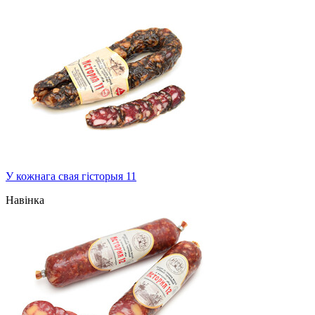
У кожнага свая гісторыя 11
Навінка