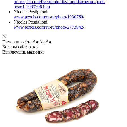
ru.freepik.com/free-photo/ribs-food-barbecue-pork-
board_1089396.htm
Nicolas Postiglioni
www.pexels.com/ru-ru/photo/1930760/
Nicolas Postiglioni
www.pexels.com/ru-ru/photo/2773942/
Памер шрыфта
Аа
Аа
Аа
Колеры сайта
к
к
к
Выключыць малюнкі