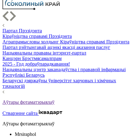
Партал Прэзідэнта
Кіраўніцтва справамі Прэзідэнта
Аграпрамысловы холдынг Кіраўніцтва справамі Прэзідэнта
Партал рэйтынгавай ацэнкі якасці аказання паслуг
Нацыянальны прававы інтэрнэт-партал
Канцэрн Брэстмясамалпрам
2025 - Год добраўпарадкавання!
Нацыянальны цэнтр заканадаўства і прававой інфармацыі
Рэспублікі Беларусь
Беларускі дзяржаўны ўніверсітэт харчовых і хімічных
тэхналогій
Аўтары фотаматэрыялаў
Стварэнне сайта
Аўтары фотаматэрыялаў
Mrsiraphol