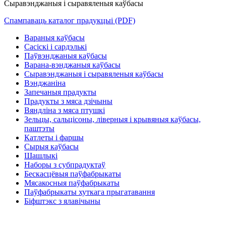
Сыравэнджаныя і сыравяленыя каўбасы
Спампаваць каталог прадукцыі (PDF)
Вараныя каўбасы
Сасіскі і сардэлькі
Паўвэнджаныя каўбасы
Варана-вэнджаныя каўбасы
Сыравэнджаныя і сыравяленыя каўбасы
Вэнджаніна
Запечаныя прадукты
Прадукты з мяса дзічыны
Вяндліна з мяса птушкі
Зельцы, сальцісоны, ліверныя і крывяныя каўбасы,
паштэты
Катлеты і фаршы
Сырыя каўбасы
Шашлыкі
Наборы з субпрадуктаў
Бескасцёвыя паўфабрыкаты
Мясакосныя паўфабрыкаты
Паўфабрыкаты хуткага прыгатавання
Біфштэкс з ялавічыны