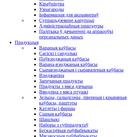
Кіраўніцтва
Узнагароды
Інфармацыя для акцыянераў
Супрацьдзеянне карупцыі
Адміністрацыйныя працэдуры
Палітыка ў дачыненні да апрацоўкі
персанальных даных
Прадукцыя
Вараныя каўбасы
Сасіскі і сардэлькі
Паўвэнджаныя каўбасы
Варана-вэнджаныя каўбасы
Сыравэнджаныя і сыравяленыя каўбасы
Вэнджаніна
Запечаныя прадукты
Прадукты з мяса дзічыны
Вяндліна з мяса птушкі
Зельцы, сальцісоны, ліверныя і крывяныя
каўбасы, паштэты
Катлеты і фаршы
Сырыя каўбасы
Шашлыкі
Наборы з субпрадуктаў
Бескасцёвыя паўфабрыкаты
Мясакосныя паўфабрыкаты