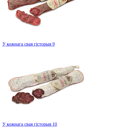
У кожнага свая гісторыя 9
У кожнага свая гісторыя 10