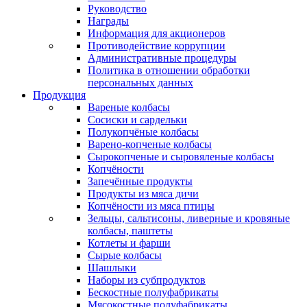
Руководство
Награды
Информация для акционеров
Противодействие коррупции
Административные процедуры
Политика в отношении обработки
персональных данных
Продукция
Вареные колбасы
Сосиски и сардельки
Полукопчёные колбасы
Варено-копченые колбасы
Сырокопченые и сыровяленые колбасы
Копчёности
Запечённые продукты
Продукты из мяса дичи
Копчёности из мяса птицы
Зельцы, сальтисоны, ливерные и кровяные
колбасы, паштеты
Котлеты и фарши
Сырые колбасы
Шашлыки
Наборы из субпродуктов
Бескостные полуфабрикаты
Мясокостные полуфабрикаты