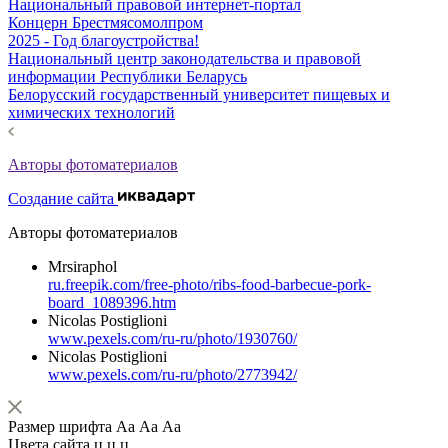
Национальный правовой интернет-портал
Концерн Брестмясомолпром
2025 - Год благоустройства!
Национальный центр законодательства и правовой
информации Республики Беларусь
Белорусский государственный университет пищевых и
химических технологий
Авторы фотоматериалов
Создание сайта
Авторы фотоматериалов
Mrsiraphol
ru.freepik.com/free-photo/ribs-food-barbecue-pork-
board_1089396.htm
Nicolas Postiglioni
www.pexels.com/ru-ru/photo/1930760/
Nicolas Postiglioni
www.pexels.com/ru-ru/photo/2773942/
Размер шрифта
Аа
Аа
Аа
Цвета сайта
ц
ц
ц