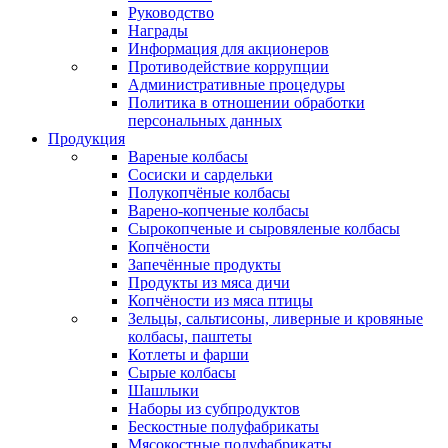
Руководство
Награды
Информация для акционеров
Противодействие коррупции
Административные процедуры
Политика в отношении обработки
персональных данных
Продукция
Вареные колбасы
Сосиски и сардельки
Полукопчёные колбасы
Варено-копченые колбасы
Сырокопченые и сыровяленые колбасы
Копчёности
Запечённые продукты
Продукты из мяса дичи
Копчёности из мяса птицы
Зельцы, сальтисоны, ливерные и кровяные
колбасы, паштеты
Котлеты и фарши
Сырые колбасы
Шашлыки
Наборы из субпродуктов
Бескостные полуфабрикаты
Мясокостные полуфабрикаты