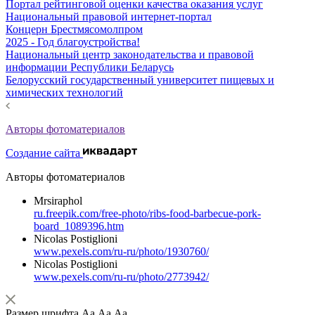
Портал рейтинговой оценки качества оказания услуг
Национальный правовой интернет-портал
Концерн Брестмясомолпром
2025 - Год благоустройства!
Национальный центр законодательства и правовой
информации Республики Беларусь
Белорусский государственный университет пищевых и
химических технологий
Авторы фотоматериалов
Создание сайта
Авторы фотоматериалов
Mrsiraphol
ru.freepik.com/free-photo/ribs-food-barbecue-pork-
board_1089396.htm
Nicolas Postiglioni
www.pexels.com/ru-ru/photo/1930760/
Nicolas Postiglioni
www.pexels.com/ru-ru/photo/2773942/
Размер шрифта
Аа
Аа
Аа