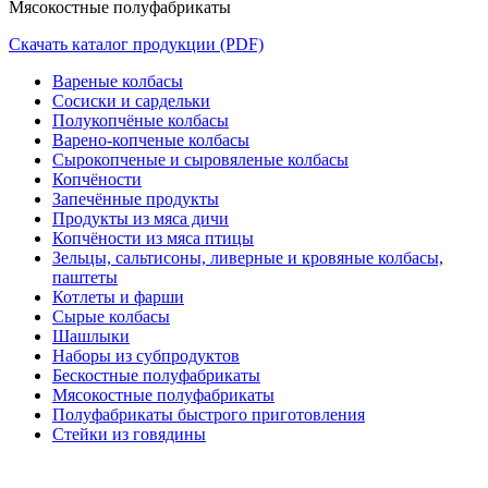
Мясокостные полуфабрикаты
Скачать каталог продукции (PDF)
Вареные колбасы
Сосиски и сардельки
Полукопчёные колбасы
Варено-копченые колбасы
Сырокопченые и сыровяленые колбасы
Копчёности
Запечённые продукты
Продукты из мяса дичи
Копчёности из мяса птицы
Зельцы, сальтисоны, ливерные и кровяные колбасы,
паштеты
Котлеты и фарши
Сырые колбасы
Шашлыки
Наборы из субпродуктов
Бескостные полуфабрикаты
Мясокостные полуфабрикаты
Полуфабрикаты быстрого приготовления
Стейки из говядины