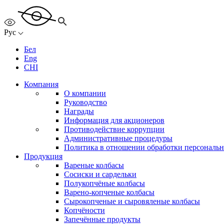
Рус
Бел
Eng
CHI
Компания
О компании
Руководство
Награды
Информация для акционеров
Противодействие коррупции
Административные процедуры
Политика в отношении обработки персональ
Продукция
Вареные колбасы
Сосиски и сардельки
Полукопчёные колбасы
Варено-копченые колбасы
Сырокопченые и сыровяленые колбасы
Копчёности
Запечённые продукты