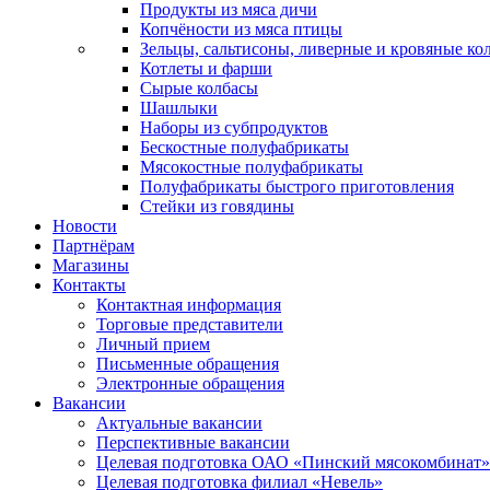
Продукты из мяса дичи
Копчёности из мяса птицы
Зельцы, сальтисоны, ливерные и кровяные ко
Котлеты и фарши
Сырые колбасы
Шашлыки
Наборы из субпродуктов
Бескостные полуфабрикаты
Мясокостные полуфабрикаты
Полуфабрикаты быстрого приготовления
Стейки из говядины
Новости
Партнёрам
Магазины
Контакты
Контактная информация
Торговые представители
Личный прием
Письменные обращения
Электронные обращения
Вакансии
Актуальные вакансии
Перспективные вакансии
Целевая подготовка ОАО «Пинский мясокомбинат»
Целевая подготовка филиал «Невель»