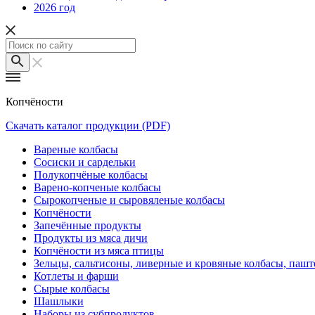
2026 год
Копчёности
Скачать каталог продукции (PDF)
Вареные колбасы
Сосиски и сардельки
Полукопчёные колбасы
Варено-копченые колбасы
Сырокопченые и сыровяленые колбасы
Копчёности
Запечённые продукты
Продукты из мяса дичи
Копчёности из мяса птицы
Зельцы, сальтисоны, ливерные и кровяные колбасы, паш
Котлеты и фарши
Сырые колбасы
Шашлыки
Наборы из субпродуктов