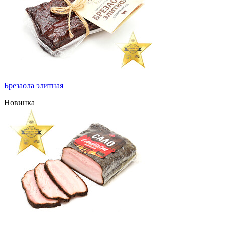
Брезаола элитная
Новинка