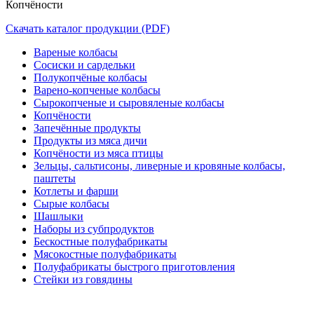
Копчёности
Скачать каталог продукции (PDF)
Вареные колбасы
Сосиски и сардельки
Полукопчёные колбасы
Варено-копченые колбасы
Сырокопченые и сыровяленые колбасы
Копчёности
Запечённые продукты
Продукты из мяса дичи
Копчёности из мяса птицы
Зельцы, сальтисоны, ливерные и кровяные колбасы,
паштеты
Котлеты и фарши
Сырые колбасы
Шашлыки
Наборы из субпродуктов
Бескостные полуфабрикаты
Мясокостные полуфабрикаты
Полуфабрикаты быстрого приготовления
Стейки из говядины