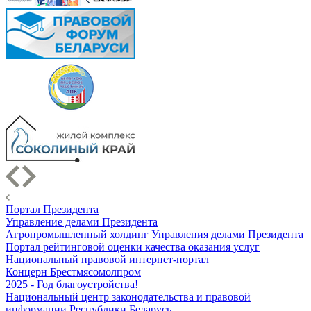
Портал Президента
Управление делами Президента
Агропромышленный холдинг Управления делами Президента
Портал рейтинговой оценки качества оказания услуг
Национальный правовой интернет-портал
Концерн Брестмясомолпром
2025 - Год благоустройства!
Национальный центр законодательства и правовой
информации Республики Беларусь