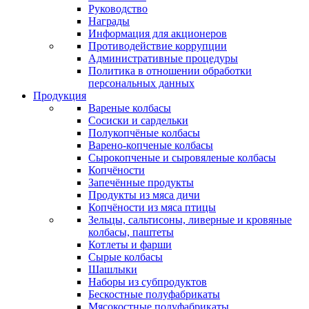
Руководство
Награды
Информация для акционеров
Противодействие коррупции
Административные процедуры
Политика в отношении обработки
персональных данных
Продукция
Вареные колбасы
Сосиски и сардельки
Полукопчёные колбасы
Варено-копченые колбасы
Сырокопченые и сыровяленые колбасы
Копчёности
Запечённые продукты
Продукты из мяса дичи
Копчёности из мяса птицы
Зельцы, сальтисоны, ливерные и кровяные
колбасы, паштеты
Котлеты и фарши
Сырые колбасы
Шашлыки
Наборы из субпродуктов
Бескостные полуфабрикаты
Мясокостные полуфабрикаты