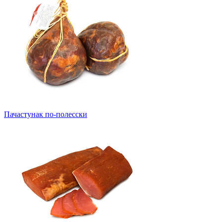
Пачастунак по-полесски