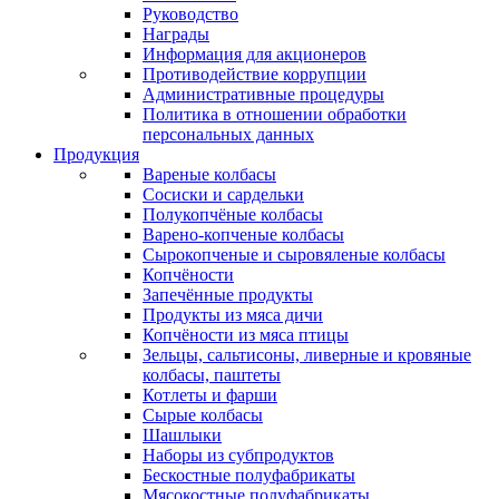
Руководство
Награды
Информация для акционеров
Противодействие коррупции
Административные процедуры
Политика в отношении обработки
персональных данных
Продукция
Вареные колбасы
Сосиски и сардельки
Полукопчёные колбасы
Варено-копченые колбасы
Сырокопченые и сыровяленые колбасы
Копчёности
Запечённые продукты
Продукты из мяса дичи
Копчёности из мяса птицы
Зельцы, сальтисоны, ливерные и кровяные
колбасы, паштеты
Котлеты и фарши
Сырые колбасы
Шашлыки
Наборы из субпродуктов
Бескостные полуфабрикаты
Мясокостные полуфабрикаты