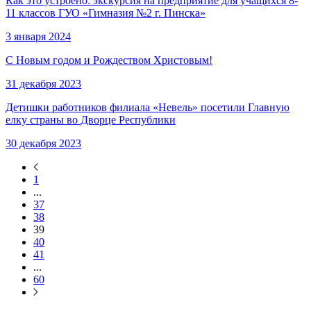
Как это устроено: экскурсия на предприятие для учащихся 8-
11 классов ГУО «Гимназия №2 г. Пинска»
3 января 2024
С Новым годом и Рождеством Христовым!
31 декабря 2023
Детишки работников филиала «Невель» посетили Главную
елку страны во Дворце Республики
30 декабря 2023
1
...
37
38
39
40
41
...
60