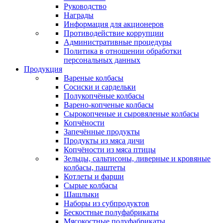
Руководство
Награды
Информация для акционеров
Противодействие коррупции
Административные процедуры
Политика в отношении обработки
персональных данных
Продукция
Вареные колбасы
Сосиски и сардельки
Полукопчёные колбасы
Варено-копченые колбасы
Сырокопченые и сыровяленые колбасы
Копчёности
Запечённые продукты
Продукты из мяса дичи
Копчёности из мяса птицы
Зельцы, сальтисоны, ливерные и кровяные
колбасы, паштеты
Котлеты и фарши
Сырые колбасы
Шашлыки
Наборы из субпродуктов
Бескостные полуфабрикаты
Мясокостные полуфабрикаты