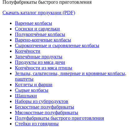
Полуфабрикаты быстрого приготовления
Скачать каталог продукции (PDF)
Вареные колбасы
Сосиски и сардельки
Полукопчёные колбасы
Варено-копченые колбасы
Сырокопченые и сыровяленые колбасы
Копчёности
Запечённые продукты
Продукты из мяса дичи
Копчёности из мяса птицы
Зельцы, сальтисоны, ливерные и кровяные колбасы,
паштеты
Котлеты и фарши
Сырые колбасы
Шашлыки
Наборы из субпродуктов
Бескостные полуфабрикаты
Мясокостные полуфабрикаты
Полуфабрикаты быстрого приготовления
Стейки из говядины