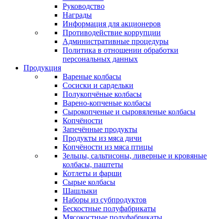
Руководство
Награды
Информация для акционеров
Противодействие коррупции
Административные процедуры
Политика в отношении обработки
персональных данных
Продукция
Вареные колбасы
Сосиски и сардельки
Полукопчёные колбасы
Варено-копченые колбасы
Сырокопченые и сыровяленые колбасы
Копчёности
Запечённые продукты
Продукты из мяса дичи
Копчёности из мяса птицы
Зельцы, сальтисоны, ливерные и кровяные
колбасы, паштеты
Котлеты и фарши
Сырые колбасы
Шашлыки
Наборы из субпродуктов
Бескостные полуфабрикаты
Мясокостные полуфабрикаты