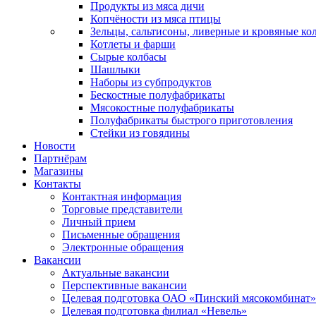
Продукты из мяса дичи
Копчёности из мяса птицы
Зельцы, сальтисоны, ливерные и кровяные ко
Котлеты и фарши
Сырые колбасы
Шашлыки
Наборы из субпродуктов
Бескостные полуфабрикаты
Мясокостные полуфабрикаты
Полуфабрикаты быстрого приготовления
Стейки из говядины
Новости
Партнёрам
Магазины
Контакты
Контактная информация
Торговые представители
Личный прием
Письменные обращения
Электронные обращения
Вакансии
Актуальные вакансии
Перспективные вакансии
Целевая подготовка ОАО «Пинский мясокомбинат»
Целевая подготовка филиал «Невель»