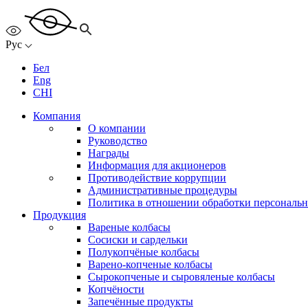
Рус
Бел
Eng
CHI
Компания
О компании
Руководство
Награды
Информация для акционеров
Противодействие коррупции
Административные процедуры
Политика в отношении обработки персональ
Продукция
Вареные колбасы
Сосиски и сардельки
Полукопчёные колбасы
Варено-копченые колбасы
Сырокопченые и сыровяленые колбасы
Копчёности
Запечённые продукты