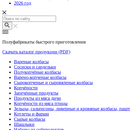
2026 год
Полуфабрикаты быстрого приготовления
Скачать каталог продукции (PDF)
Вареные колбасы
Сосиски и сардельки
Полукопчёные колбасы
Варено-копченые колбасы
Сырокопченые и сыровяленые колбасы
Копчёности
Запечённые продукты
Продукты из мяса дичи
Копчёности из мяса птицы
Зельцы, сальтисоны, ливерные и кровяные колбасы, паш
Котлеты и фарши
Сырые колбасы
Шашлыки
Наборы из субпродуктов