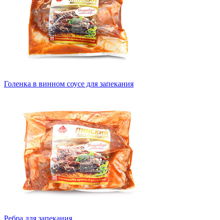
Голенка в винном соусе для запекания
Ребра для запекания