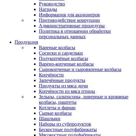
Руководство
Награды
Информация для акционеров
Противодействие коррупции
Административные процедуры
Политика в отношении обработки
персональных данных
Продукция
Вареные колбасы
Сосиски и сардельки
Полукопчёные колбасы
Варено-копченые колбасы
Сырокопченые и сыровяленые колбасы
Копчёности
Запечённые продукты
Продукты из мяса дичи
Копчёности из мяса птицы
Зельцы, сальтисоны, ливерные и кровяные
колбасы, паштеты
Котлеты и фарши
Сырые колбасы
Шашлыки
Наборы из субпродуктов
Бескостные полуфабрикаты
Мясокостные полуфабрикаты