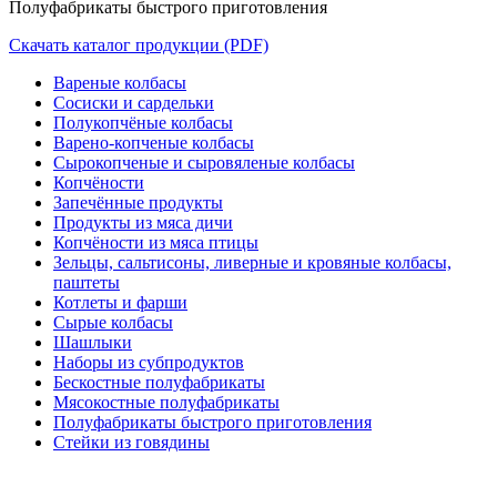
Полуфабрикаты быстрого приготовления
Скачать каталог продукции (PDF)
Вареные колбасы
Сосиски и сардельки
Полукопчёные колбасы
Варено-копченые колбасы
Сырокопченые и сыровяленые колбасы
Копчёности
Запечённые продукты
Продукты из мяса дичи
Копчёности из мяса птицы
Зельцы, сальтисоны, ливерные и кровяные колбасы,
паштеты
Котлеты и фарши
Сырые колбасы
Шашлыки
Наборы из субпродуктов
Бескостные полуфабрикаты
Мясокостные полуфабрикаты
Полуфабрикаты быстрого приготовления
Стейки из говядины