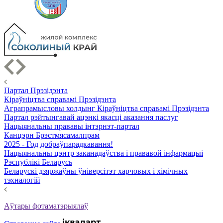
Партал Прэзідэнта
Кіраўніцтва справамі Прэзідэнта
Аграпрамысловы холдынг Кіраўніцтва справамі Прэзідэнта
Партал рэйтынгавай ацэнкі якасці аказання паслуг
Нацыянальны прававы інтэрнэт-партал
Канцэрн Брэстмясамалпрам
2025 - Год добраўпарадкавання!
Нацыянальны цэнтр заканадаўства і прававой інфармацыі
Рэспублікі Беларусь
Беларускі дзяржаўны ўніверсітэт харчовых і хімічных
тэхналогій
Аўтары фотаматэрыялаў