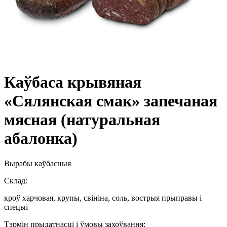
Каўбаса крывяная
«Сялянская смак» запечаная
мясная (натуральная
абалонка)
Вырабы каўбасныя
Склад:
кроў харчовая, крупы, свініна, соль, вострыя прыправы і
спецыі
Тэрмін прыдатнасці і ўмовы захоўвання: