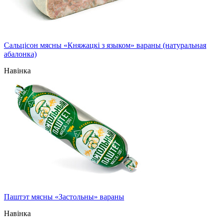
Сальцісон мясны «Княжацкі з языком» вараны (натуральная
абалонка)
Навінка
Паштэт мясны «Застольны» вараны
Навінка