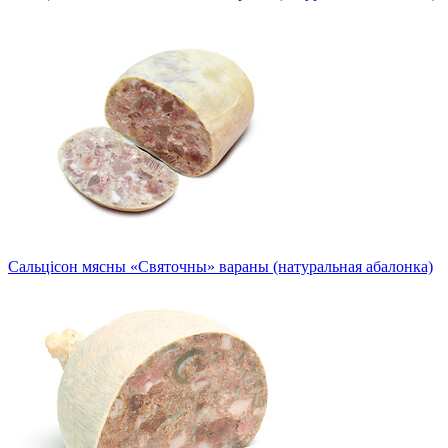
Сальцісон мясны «Святочны» вараны (натуральная абалонка)