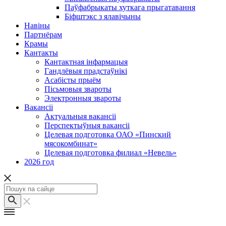
Паўфабрыкаты хуткага прыгатавання
Біфштэкс з ялавічыны
Навіны
Партнёрам
Крамы
Кантакты
Кантактная інфармацыя
Гандлёвыя прадстаўнікі
Асабісты прыём
Пісьмовыя звароты
Электронныя звароты
Вакансіі
Актуальныя вакансіі
Перспектыўныя вакансіі
Целевая подготовка ОАО «Пинский
мясокомбинат»
Целевая подготовка филиал «Невель»
2026 год