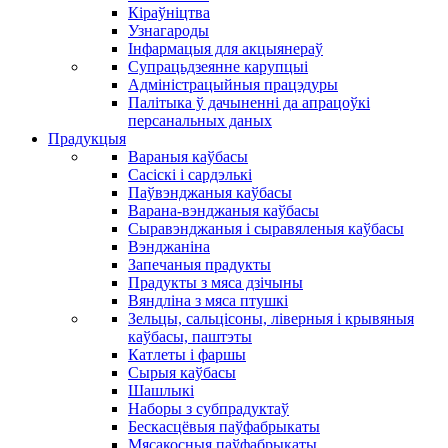
Кіраўніцтва
Узнагароды
Інфармацыя для акцыянераў
Супрацьдзеянне карупцыі
Адміністрацыйныя працэдуры
Палітыка ў дачыненні да апрацоўкі
персанальных даных
Прадукцыя
Вараныя каўбасы
Сасіскі і сардэлькі
Паўвэнджаныя каўбасы
Варана-вэнджаныя каўбасы
Сыравэнджаныя і сыравяленыя каўбасы
Вэнджаніна
Запечаныя прадукты
Прадукты з мяса дзічыны
Вяндліна з мяса птушкі
Зельцы, сальцісоны, ліверныя і крывяныя
каўбасы, паштэты
Катлеты і фаршы
Сырыя каўбасы
Шашлыкі
Наборы з субпрадуктаў
Бескасцёвыя паўфабрыкаты
Мясакосныя паўфабрыкаты