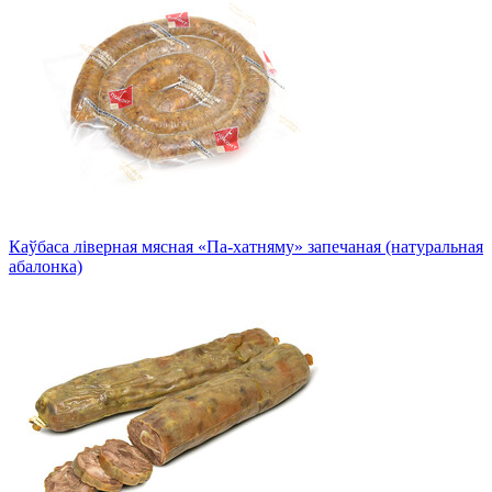
Каўбаса ліверная мясная «Па-хатняму» запечаная (натуральная
абалонка)