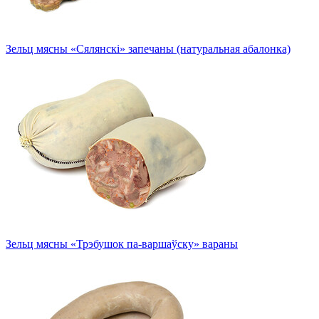
Зельц мясны «Сялянскі» запечаны (натуральная абалонка)
Зельц мясны «Трэбушок па-варшаўску» вараны