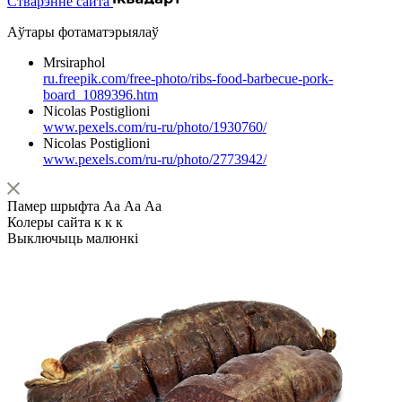
Стварэнне сайта
Аўтары фотаматэрыялаў
Mrsiraphol
ru.freepik.com/free-photo/ribs-food-barbecue-pork-
board_1089396.htm
Nicolas Postiglioni
www.pexels.com/ru-ru/photo/1930760/
Nicolas Postiglioni
www.pexels.com/ru-ru/photo/2773942/
Памер шрыфта
Аа
Аа
Аа
Колеры сайта
к
к
к
Выключыць малюнкі