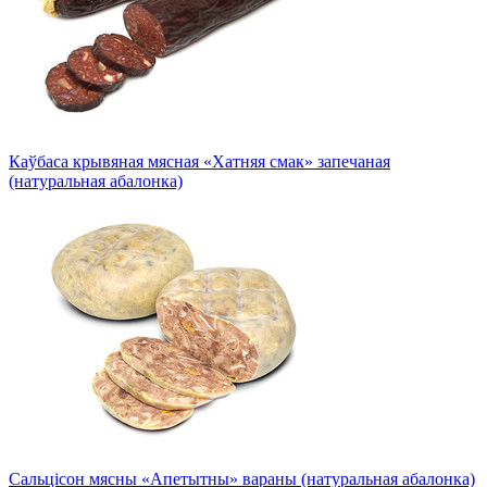
Каўбаса крывяная мясная «Хатняя смак» запечаная
(натуральная абалонка)
Сальцісон мясны «Апетытны» вараны (натуральная абалонка)