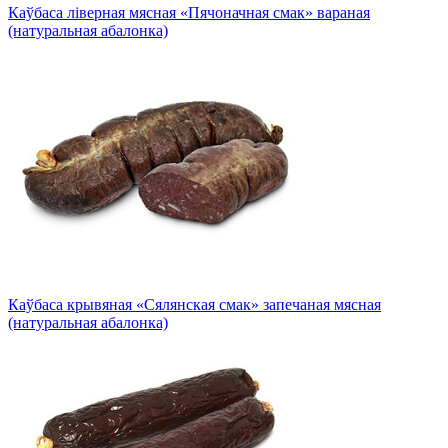
Каўбаса ліверная мясная «Пячоначная смак» вараная
(натуральная абалонка)
Каўбаса крывяная «Сялянская смак» запечаная мясная
(натуральная абалонка)