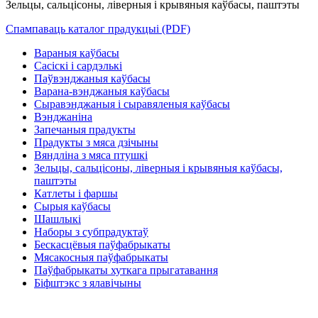
Зельцы, сальцісоны, ліверныя і крывяныя каўбасы, паштэты
Спампаваць каталог прадукцыі (PDF)
Вараныя каўбасы
Сасіскі і сардэлькі
Паўвэнджаныя каўбасы
Варана-вэнджаныя каўбасы
Сыравэнджаныя і сыравяленыя каўбасы
Вэнджаніна
Запечаныя прадукты
Прадукты з мяса дзічыны
Вяндліна з мяса птушкі
Зельцы, сальцісоны, ліверныя і крывяныя каўбасы,
паштэты
Катлеты і фаршы
Сырыя каўбасы
Шашлыкі
Наборы з субпрадуктаў
Бескасцёвыя паўфабрыкаты
Мясакосныя паўфабрыкаты
Паўфабрыкаты хуткага прыгатавання
Біфштэкс з ялавічыны