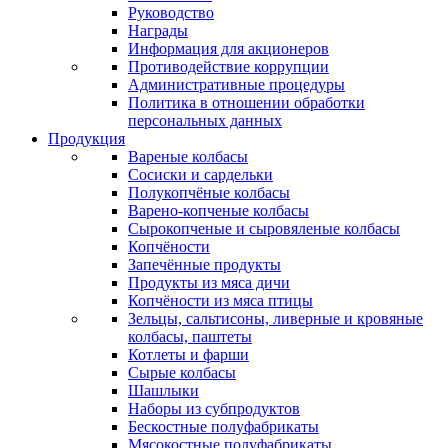
Руководство
Награды
Информация для акционеров
Противодействие коррупции
Административные процедуры
Политика в отношении обработки
персональных данных
Продукция
Вареные колбасы
Сосиски и сардельки
Полукопчёные колбасы
Варено-копченые колбасы
Сырокопченые и сыровяленые колбасы
Копчёности
Запечённые продукты
Продукты из мяса дичи
Копчёности из мяса птицы
Зельцы, сальтисоны, ливерные и кровяные
колбасы, паштеты
Котлеты и фарши
Сырые колбасы
Шашлыки
Наборы из субпродуктов
Бескостные полуфабрикаты
Мясокостные полуфабрикаты