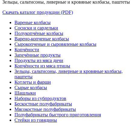
Зельцы, сальтисоны, ливерные и кровяные колбасы, паштеты
Скачать каталог продукции (PDF)
Вареные колбасы
Сосиски и сардельки
Полукопчёные колбасы
Варено-копченые колбасы
Сырокопченые и сыровяленые колбасы
Копчёности
Запечённые продукты
Продукты из мяса дичи
Копчёности из мяса птицы
Зельцы, сальтисоны, ливерные и кровяные колбасы,
паштеты
Котлеты и фарши
Сырые колбасы
Шашлыки
Наборы из субпродуктов
Бескостные полуфабрикаты
Мясокостные полуфабрикаты
Полуфабрикаты быстрого приготовления
Стейки из говядины