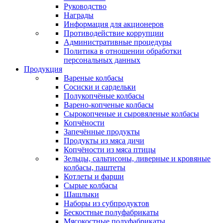
Руководство
Награды
Информация для акционеров
Противодействие коррупции
Административные процедуры
Политика в отношении обработки
персональных данных
Продукция
Вареные колбасы
Сосиски и сардельки
Полукопчёные колбасы
Варено-копченые колбасы
Сырокопченые и сыровяленые колбасы
Копчёности
Запечённые продукты
Продукты из мяса дичи
Копчёности из мяса птицы
Зельцы, сальтисоны, ливерные и кровяные
колбасы, паштеты
Котлеты и фарши
Сырые колбасы
Шашлыки
Наборы из субпродуктов
Бескостные полуфабрикаты
Мясокостные полуфабрикаты