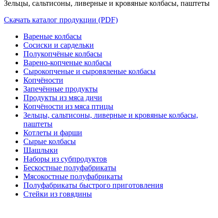
Зельцы, сальтисоны, ливерные и кровяные колбасы, паштеты
Скачать каталог продукции (PDF)
Вареные колбасы
Сосиски и сардельки
Полукопчёные колбасы
Варено-копченые колбасы
Сырокопченые и сыровяленые колбасы
Копчёности
Запечённые продукты
Продукты из мяса дичи
Копчёности из мяса птицы
Зельцы, сальтисоны, ливерные и кровяные колбасы,
паштеты
Котлеты и фарши
Сырые колбасы
Шашлыки
Наборы из субпродуктов
Бескостные полуфабрикаты
Мясокостные полуфабрикаты
Полуфабрикаты быстрого приготовления
Стейки из говядины